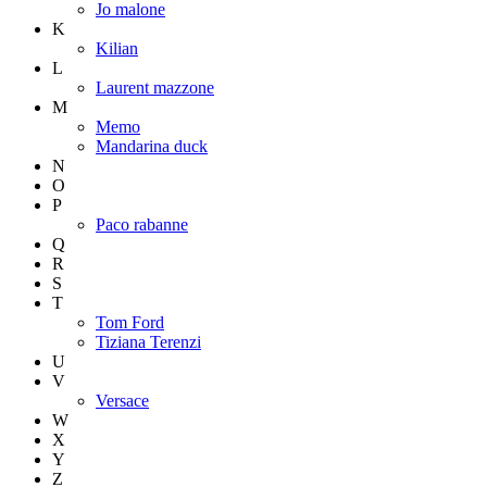
Jo malone
K
Kilian
L
Laurent mazzone
M
Memo
Mandarina duck
N
O
P
Paco rabanne
Q
R
S
T
Tom Ford
Tiziana Terenzi
U
V
Versace
W
X
Y
Z