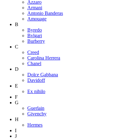
Azzaro
Armani
Antonio Banderas
Amouage
B
Byredo
Bvlgari
Burberry
C
Creed
Carolina Herrera
Chanel
D
Dolce Gabbana
Davidoff
E
Ex nihilo
F
G
Guerlain
Givenchy
H
Hermes
I
J