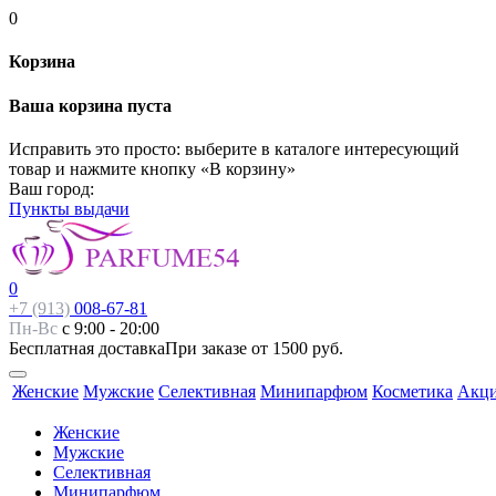
0
Корзина
Ваша корзина пуста
Исправить это просто: выберите в каталоге интересующий
товар и нажмите кнопку «В корзину»
Ваш город:
Пункты выдачи
0
+7 (913)
008-67-81
Пн-Вс
с 9:00 - 20:00
Бесплатная доставка
При заказе от 1500 руб.
Женские
Мужские
Селективная
Минипарфюм
Косметика
Акц
Женские
Мужские
Селективная
Минипарфюм