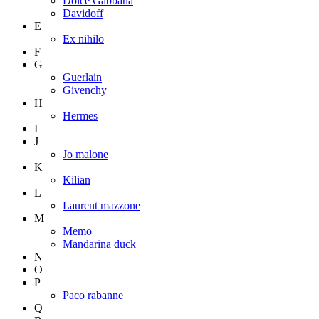
Dolce Gabbana
Davidoff
E
Ex nihilo
F
G
Guerlain
Givenchy
H
Hermes
I
J
Jo malone
K
Kilian
L
Laurent mazzone
M
Memo
Mandarina duck
N
O
P
Paco rabanne
Q