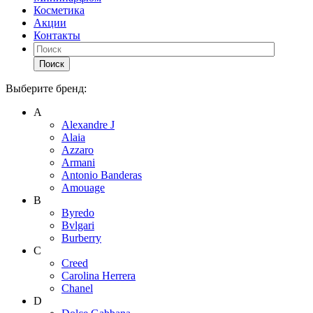
Косметика
Акции
Контакты
Поиск
Выберите бренд:
А
Alexandre J
Alaia
Azzaro
Armani
Antonio Banderas
Amouage
B
Byredo
Bvlgari
Burberry
C
Creed
Carolina Herrera
Chanel
D