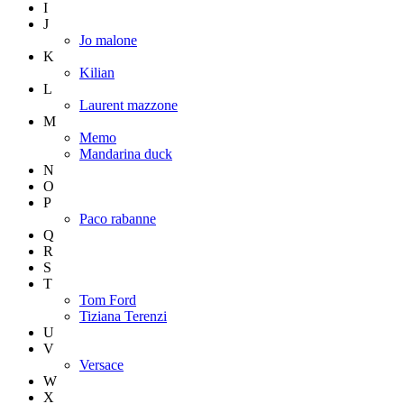
I
J
Jo malone
K
Kilian
L
Laurent mazzone
M
Memo
Mandarina duck
N
O
P
Paco rabanne
Q
R
S
T
Tom Ford
Tiziana Terenzi
U
V
Versace
W
X