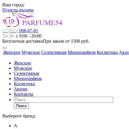
Ваш город:
Пункты выдачи
+7 (913)
008-67-81
Пн-Вс
с 9:00 - 20:00
Бесплатная доставка
При заказе от 1500 руб.
Женские
Мужские
Селективная
Минипарфюм
Косметика
Акц
Женские
Мужские
Селективная
Минипарфюм
Косметика
Акции
Контакты
Поиск
Выберите бренд:
А