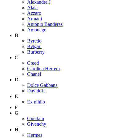
Alexandre J
Alaia
Azzaro
Armani
Antonio Banderas
Amouage
B
Byredo
Bvlgari
Burberry
C
Creed
Carolina Herrera
Chanel
D
Dolce Gabbana
Davidoff
E
Ex nihilo
F
G
Guerlain
Givenchy
H
Hermes