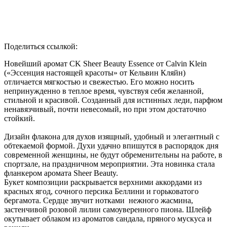
Поделиться ссылкой:
Новейший аромат CK Sheer Beauty Essence от Calvin Klein
(«Эссенция настоящей красоты» от Кельвин Кляйн)
отличается мягкостью и свежестью. Его можно носить
непринужденно в теплое время, чувствуя себя желанной,
стильной и красивой. Созданный для истинных леди, парфюм
ненавязчивый, почти невесомый, но при этом достаточно
стойкий.
Дизайн флакона для духов изящный, удобный и элегантный с
обтекаемой формой. Духи удачно впишутся в распорядок дня
современной женщины, не будут обременительны на работе, в
спортзале, на праздничном мероприятии. Эта новинка стала
фланкером аромата Sheer Beauty.
Букет композиции раскрывается верхними аккордами из
красных ягод, сочного персика Беллини и горьковатого
бергамота. Сердце звучит нотками нежного жасмина,
застенчивой розовой лилии самоуверенного пиона. Шлейф
окутывает облаком из ароматов сандала, пряного мускуса и