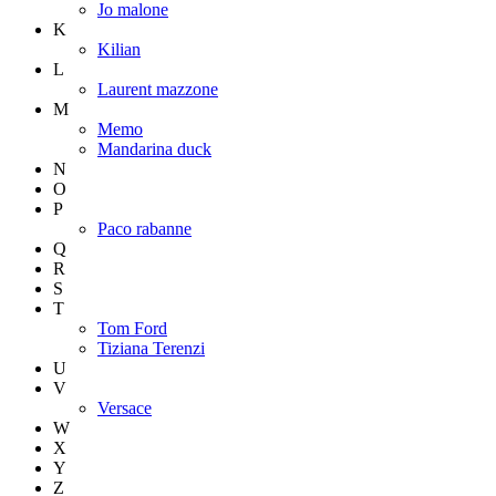
Jo malone
K
Kilian
L
Laurent mazzone
M
Memo
Mandarina duck
N
O
P
Paco rabanne
Q
R
S
T
Tom Ford
Tiziana Terenzi
U
V
Versace
W
X
Y
Z