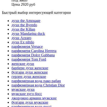
Под заказ
Цена
2920 руб
Быстрый выбор интересующей категории
духи the Amouage
духи the Byredo
духи the Kilian
духи Mandarina duck
духи Azzaro
духи Ex nihilo
парфюмеря Versace
парфюмеря Carolina Herrera
парфюмеря Dolce Gabbana
парфюмеря Tom Ford
женские духи
барбери духи женские
булгари духи женские
герлен духи женские
парфюмерная вода пако рабан
парфюмерная вода Christian Dior
мужские духи
мужские хуго босс
джорджио армани мужские
булгари духи мужские
парфюмерная вода gucci