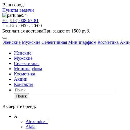
Ваш город:
Пункты выдачи
+7 (913)
008-67-81
Пн-Вс
с 9:00 - 20:00
Бесплатная доставка
При заказе от 1500 руб.
Женские
Мужские
Селективная
Минипарфюм
Косметика
Акц
Женские
Мужские
Селективная
Минипарфюм
Косметика
Акции
Контакты
Поиск
Выберите бренд:
А
Alexandre J
Alaia