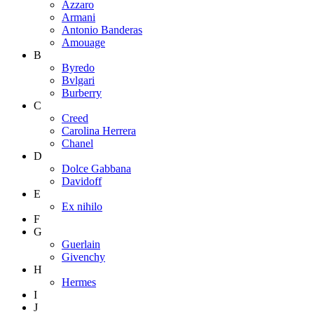
Azzaro
Armani
Antonio Banderas
Amouage
B
Byredo
Bvlgari
Burberry
C
Creed
Carolina Herrera
Chanel
D
Dolce Gabbana
Davidoff
E
Ex nihilo
F
G
Guerlain
Givenchy
H
Hermes
I
J