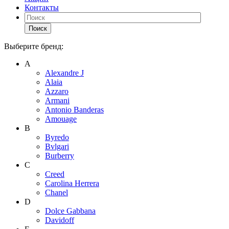
Контакты
Поиск
Выберите бренд:
А
Alexandre J
Alaia
Azzaro
Armani
Antonio Banderas
Amouage
B
Byredo
Bvlgari
Burberry
C
Creed
Carolina Herrera
Chanel
D
Dolce Gabbana
Davidoff