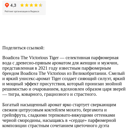
Поделиться ссылкой:
Boadicea The Victorious Tiger — селективная парфюмерная
вода с древесно-пряным ароматом для женщин и мужчин,
представленная в 2021 году известным парфюмерным
брендом Boadicea The Victorious из Великобритании. Смелый
и яркий унисекс-аромат Tiger создает сияющий силуэт, яркий
и мощный эффект присутствия, который пронизан знойной
решимостью и очарованием, вдохновлен образом царя зверей
— тигра, коварного, грациозного и страстного.
Богатый насыщенный аромат ярко стартует сверкающим
свежим цитрусовым коктейлем мохито, бергамота и
грейпфрута, сладкими терпковато-вяжущими оттенками
черной смородины, насыщаясь в «сердце» парфюмерной
композиции страстным сочетанием цветочного дуэта