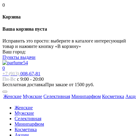
0
Корзина
Ваша корзина пуста
Исправить это просто: выберите в каталоге интересующий
товар и нажмите кнопку «В корзину»
Ваш город:
Пункты выдачи
0
+7 (913)
008-67-81
Пн-Вс
с 9:00 - 20:00
Бесплатная доставка
При заказе от 1500 руб.
Женские
Мужские
Селективная
Минипарфюм
Косметика
Акц
Женские
Мужские
Селективная
Минипарфюм
Косметика
Акции