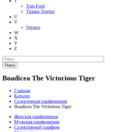
T
Tom Ford
Tiziana Terenzi
U
V
Versace
W
X
Y
Z
Поиск
Boadicea The Victorious Tiger
Главная
Каталог
Селективная парфюмерия
Boadicea The Victorious Tiger
Женская парфюмерия
Мужская парфюмерия
Селективный парфюм