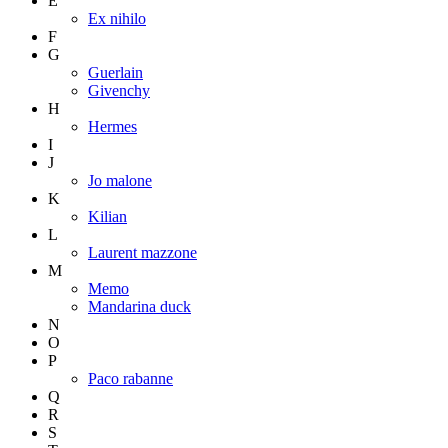
E
Ex nihilo
F
G
Guerlain
Givenchy
H
Hermes
I
J
Jo malone
K
Kilian
L
Laurent mazzone
M
Memo
Mandarina duck
N
O
P
Paco rabanne
Q
R
S