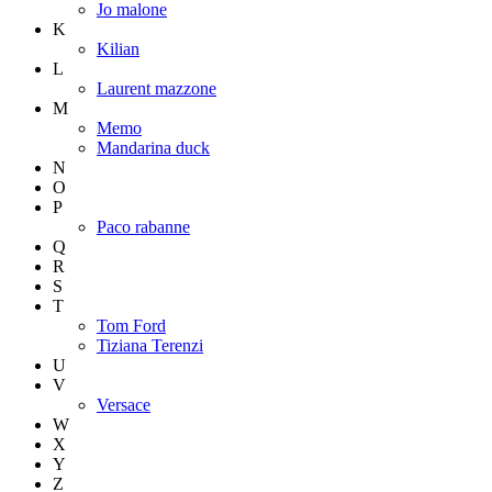
Jo malone
K
Kilian
L
Laurent mazzone
M
Memo
Mandarina duck
N
O
P
Paco rabanne
Q
R
S
T
Tom Ford
Tiziana Terenzi
U
V
Versace
W
X
Y
Z