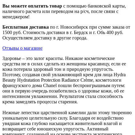
Вы можете оплатить товар
с помощью банковской карты,
наличного расчета или переводом на р/сч, после связи с
менеджером!
Бесплатная доставка
по г. Новосибирск при сумме заказа от
1500 руб. Стоимость доставки в г. Бердск и г. Обь 400 руб.
Осуществляем доставку в другие города.
Отзывы о магазине
Здоровье – это залог красоты. Никакие косметические
средства не в силах сделать из женщины красавицу, если ее
кожа потеряла здоровый тон и природную упругость.
Поэтому, создавая свой увлажняющий крем для лица Hydra
Beauty Hydratation Protection Radiance Crème, косметологи
французского дома Chanel пошли беспроигрышным путем:
они в первую очередь позаботились о здоровье кожи, об ее
интенсивном увлажнении. Результатом стала способность
крема замедлять процессы старения.
Нежные лепестки царственной камелии дали этому творению
уникальную целительную силу. Благодаря ее воздействию
увядшая кожа глубоко насыщается живительной влагой и
возвращает себе юношескую упругость. Активный
компонент, созданный на основе экстракта экзотического