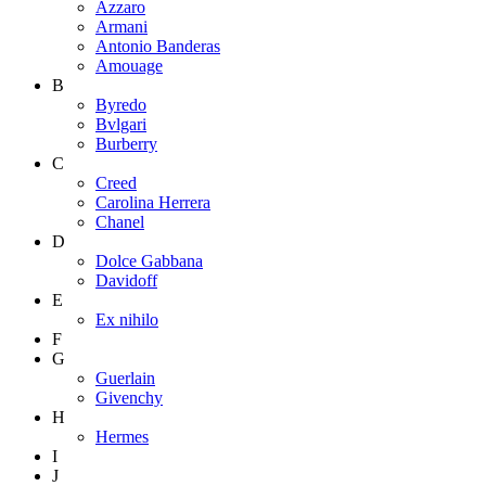
Azzaro
Armani
Antonio Banderas
Amouage
B
Byredo
Bvlgari
Burberry
C
Creed
Carolina Herrera
Chanel
D
Dolce Gabbana
Davidoff
E
Ex nihilo
F
G
Guerlain
Givenchy
H
Hermes
I
J