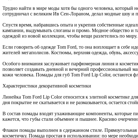
Трудно найти в мире моды хотя бы одного человека, который 
сотрудничал с великим Ив Сен-Лораном, делал модные шоу и п
Спустя время, набравшись опыта и укрепив собственные идеа
кампании, выдумывать слоганы и промо. Модное общество и т
одеждой из новой коллекции, чтобы вещи разлетелись по миру.
Если говорить об одежде Tom Ford, то она воплощает в себе и
жителей мегаполисов. Костюмы, верхняя одежда, обувь, аксес
Особого внимания заслуживает парфюмерная линия и косметик
позволяет создавать дневной и вечерний профессиональный ма
кожи человека. Помады для губ Tom Ford Lip Color, остаются 
Характеристики декоративной косметики
Линейка Tom Ford Lip Color относится к элитной косметике дл
дня покрытие не скатывается и не размазывается, остается сто
В состав помады входят ухаживающие компоненты, которые пи
кажется, что губы стали объемнее и пышнее. Красиво очерченн
Флакон помады выполнен в сдержанном стиле. Прямоугольная п
косметичку. Помада простая в использовании: по мере необхо