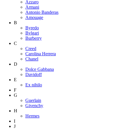
Azzaro
Armani
Antonio Banderas
Amouage
B
Byredo
Bvlgari
Burberry
C
Creed
Carolina Herrera
Chanel
D
Dolce Gabbana
Davidoff
E
Ex nihilo
F
G
Guerlain
Givenchy
H
Hermes
I
J