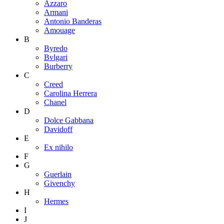
Azzaro
Armani
Antonio Banderas
Amouage
B
Byredo
Bvlgari
Burberry
C
Creed
Carolina Herrera
Chanel
D
Dolce Gabbana
Davidoff
E
Ex nihilo
F
G
Guerlain
Givenchy
H
Hermes
I
J