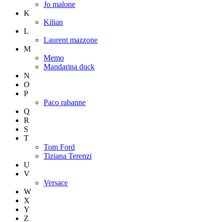
Jo malone
K
Kilian
L
Laurent mazzone
M
Memo
Mandarina duck
N
O
P
Paco rabanne
Q
R
S
T
Tom Ford
Tiziana Terenzi
U
V
Versace
W
X
Y
Z