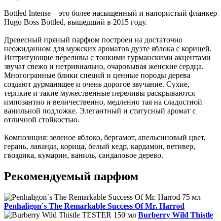
Bottled Intense – это более насыщенный и напористый фланкер
Hugo Boss Bottled, вышедший в 2015 году.
Древесный пряный парфюм построен на достаточно
неожиданном для мужских ароматов дуэте яблока с корицей.
Интригующие переливы с тонкими гурманскими акцентами
звучат свежо и нетривиально, очаровывая женские сердца.
Многогранные блики специй и ценные породы дерева
создают дурманящее и очень дорогое звучание. Сухие,
терпкие и такие мужественные переливы раскрываются
импозантно и величественно, медленно тая на сладостной
ванильной подложке. Элегантный и статусный аромат с
отличной стойкостью.
Композиция: зеленое яблоко, бергамот, апельсиновый цвет,
герань, лаванда, корица, белый кедр, кардамон, ветивер,
гвоздика, кумарин, ваниль, сандаловое дерево.
Рекомендуемый парфюм
Penhaligon`s The Remarkable Success Of Mr. Harrod
Burberry Wild Thistle