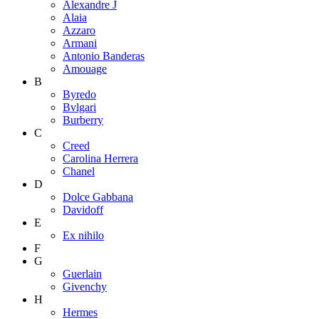
Alexandre J
Alaia
Azzaro
Armani
Antonio Banderas
Amouage
B
Byredo
Bvlgari
Burberry
C
Creed
Carolina Herrera
Chanel
D
Dolce Gabbana
Davidoff
E
Ex nihilo
F
G
Guerlain
Givenchy
H
Hermes