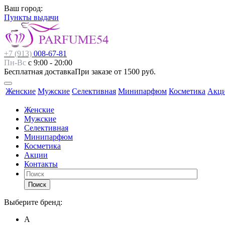
Ваш город:
Пункты выдачи
+7 (913)
008-67-81
Пн-Вс
с 9:00 - 20:00
Бесплатная доставка
При заказе от 1500 руб.
Женские
Мужские
Селективная
Минипарфюм
Косметика
Акц
Женские
Мужские
Селективная
Минипарфюм
Косметика
Акции
Контакты
Поиск
Выберите бренд:
А