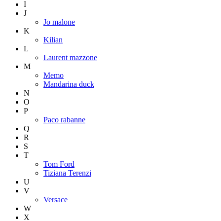
I
J
Jo malone
K
Kilian
L
Laurent mazzone
M
Memo
Mandarina duck
N
O
P
Paco rabanne
Q
R
S
T
Tom Ford
Tiziana Terenzi
U
V
Versace
W
X