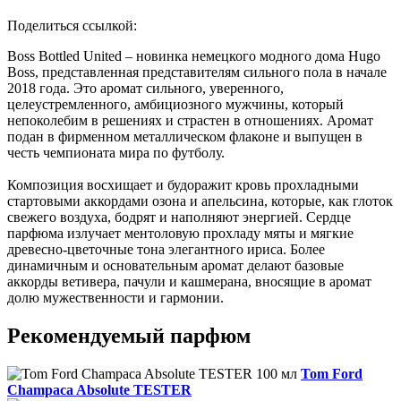
Поделиться ссылкой:
Boss Bottled United – новинка немецкого модного дома Hugo
Boss, представленная представителям сильного пола в начале
2018 года. Это аромат сильного, уверенного,
целеустремленного, амбициозного мужчины, который
непоколебим в решениях и страстен в отношениях. Аромат
подан в фирменном металлическом флаконе и выпущен в
честь чемпионата мира по футболу.
Композиция восхищает и будоражит кровь прохладными
стартовыми аккордами озона и апельсина, которые, как глоток
свежего воздуха, бодрят и наполняют энергией. Сердце
парфюма излучает ментоловую прохладу мяты и мягкие
древесно-цветочные тона элегантного ириса. Более
динамичным и основательным аромат делают базовые
аккорды ветивера, пачули и кашмерана, вносящие в аромат
долю мужественности и гармонии.
Рекомендуемый парфюм
Tom Ford
Champaca Absolute TESTER