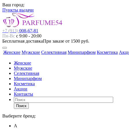
Ваш город:
Пункты выдачи
+7 (913)
008-67-81
Пн-Вс
с 9:00 - 20:00
Бесплатная доставка
При заказе от 1500 руб.
Женские
Мужские
Селективная
Минипарфюм
Косметика
Акц
Женские
Мужские
Селективная
Минипарфюм
Косметика
Акции
Контакты
Поиск
Выберите бренд:
А