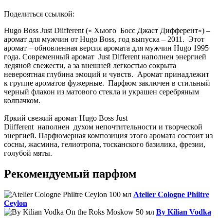
Поделиться ссылкой:
Hugo Boss Just Diifferent (« Хьюго Босс Джаст Дифферент») –
аромат для мужчин от Hugo Boss, год выпуска – 2011. Этот
аромат – обновленная версия аромата для мужчин Hugo 1995
года. Современный аромат Just Different наполнен энергией
ледяной свежести, а за внешней легкостью сокрыта
невероятная глубина эмоций и чувств. Аромат принадлежит
к группе ароматов фужерные. Парфюм заключен в стильный
черный флакон из матового стекла и украшен серебряным
колпачком.
Яркий свежий аромат Hugo Boss Just
Diifferent наполнен духом непочтительности и творческой
энергией. Парфюмерная композиция этого аромата состоит из
сосны, жасмина, гелиотропа, тосканского базилика, фрезии,
голубой мяты.
Рекомендуемый парфюм
Atelier Cologne Philtre
Ceylon
By Kilian Vodka