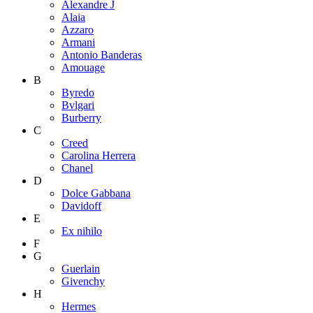
Alexandre J
Alaia
Azzaro
Armani
Antonio Banderas
Amouage
B
Byredo
Bvlgari
Burberry
C
Creed
Carolina Herrera
Chanel
D
Dolce Gabbana
Davidoff
E
Ex nihilo
F
G
Guerlain
Givenchy
H
Hermes