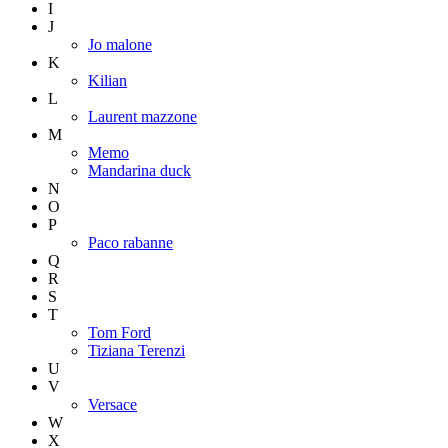
I
J
Jo malone
K
Kilian
L
Laurent mazzone
M
Memo
Mandarina duck
N
O
P
Paco rabanne
Q
R
S
T
Tom Ford
Tiziana Terenzi
U
V
Versace
W
X