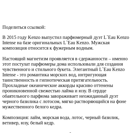
Поделиться ссылкой:
В 2015 году Kenzo выпустил парфюмерный дуэт L`Eau Kenzo
Intense на базе оригинальных L`Eau Kenzo. Мужская
композиция относится к фужерным водным.
Настоящий магнетизм проявляется в сдержанности – именно
этот постулат парфюмеры дома использовали для создания
чувственного и стильного букета. Элегантный L`Eau Kenzo
Intense - это романтика морских вод, интригующая
таинственность и гипнотическая притягательность.
Прохладные океанические аккорды красиво оттенены
проникновенной свежестью лайма и юзу. В сердце
обаятельного парфюма завораживает неожиданный дуэт
черного базилика с лотосом, мягко растворяющийся на фоне
мужественного белого кедра.
Композиция: лайм, морская вода, лотос, черный базилик,
ветивер, юзу, белый кедр.