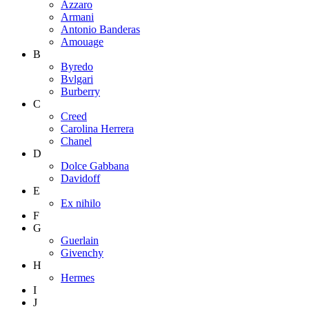
Azzaro
Armani
Antonio Banderas
Amouage
B
Byredo
Bvlgari
Burberry
C
Creed
Carolina Herrera
Chanel
D
Dolce Gabbana
Davidoff
E
Ex nihilo
F
G
Guerlain
Givenchy
H
Hermes
I
J