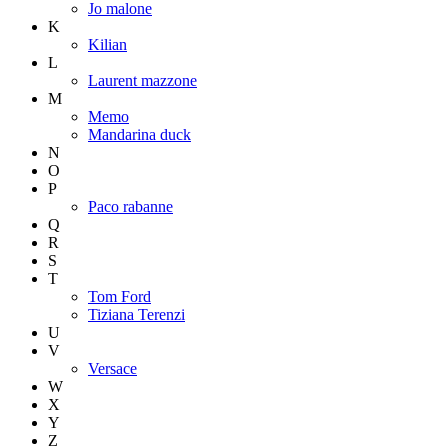
Jo malone
K
Kilian
L
Laurent mazzone
M
Memo
Mandarina duck
N
O
P
Paco rabanne
Q
R
S
T
Tom Ford
Tiziana Terenzi
U
V
Versace
W
X
Y
Z