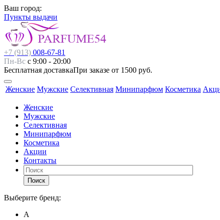
Ваш город:
Пункты выдачи
+7 (913)
008-67-81
Пн-Вс
с 9:00 - 20:00
Бесплатная доставка
При заказе от 1500 руб.
Женские
Мужские
Селективная
Минипарфюм
Косметика
Акц
Женские
Мужские
Селективная
Минипарфюм
Косметика
Акции
Контакты
Поиск
Выберите бренд:
А