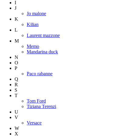
I
J
Jo malone
K
Kilian
L
Laurent mazzone
M
Memo
Mandarina duck
N
O
P
Paco rabanne
Q
R
S
T
Tom Ford
Tiziana Terenzi
U
V
Versace
W
X