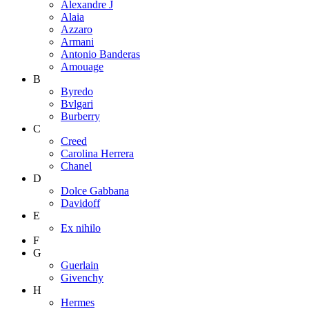
Alexandre J
Alaia
Azzaro
Armani
Antonio Banderas
Amouage
B
Byredo
Bvlgari
Burberry
C
Creed
Carolina Herrera
Chanel
D
Dolce Gabbana
Davidoff
E
Ex nihilo
F
G
Guerlain
Givenchy
H
Hermes