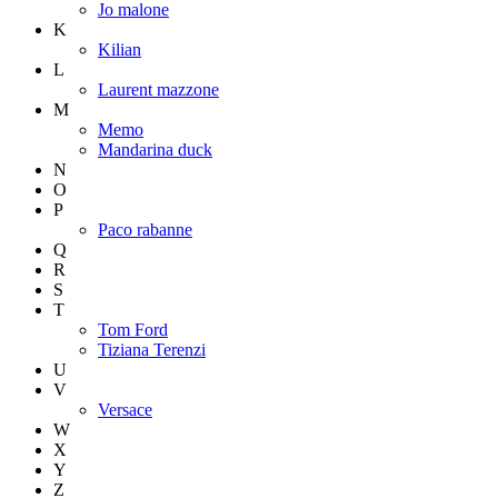
Jo malone
K
Kilian
L
Laurent mazzone
M
Memo
Mandarina duck
N
O
P
Paco rabanne
Q
R
S
T
Tom Ford
Tiziana Terenzi
U
V
Versace
W
X
Y
Z