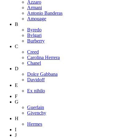
Azzaro
Armani
Antonio Banderas
Amouage
B
Byredo
Bvlgari
Burberry
C
Creed
Carolina Herrera
Chanel
D
Dolce Gabbana
Davidoff
E
Ex nihilo
F
G
Guerlain
Givenchy
H
Hermes
I
J