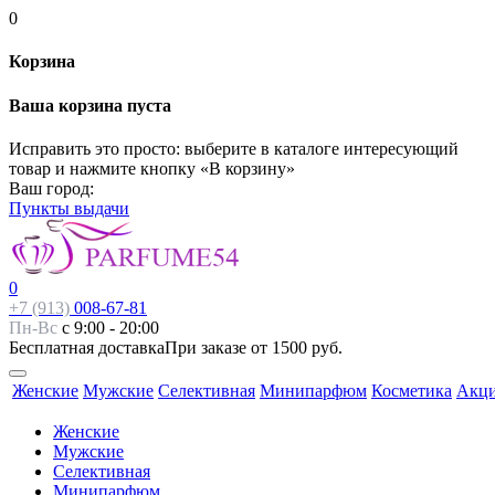
0
Корзина
Ваша корзина пуста
Исправить это просто: выберите в каталоге интересующий
товар и нажмите кнопку «В корзину»
Ваш город:
Пункты выдачи
0
+7 (913)
008-67-81
Пн-Вс
с 9:00 - 20:00
Бесплатная доставка
При заказе от 1500 руб.
Женские
Мужские
Селективная
Минипарфюм
Косметика
Акц
Женские
Мужские
Селективная
Минипарфюм