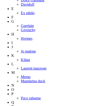
Dolce Gabbana
Davidoff
E
Ex nihilo
F
G
Guerlain
Givenchy
H
Hermes
I
J
Jo malone
K
Kilian
L
Laurent mazzone
M
Memo
Mandarina duck
N
O
P
Paco rabanne
Q