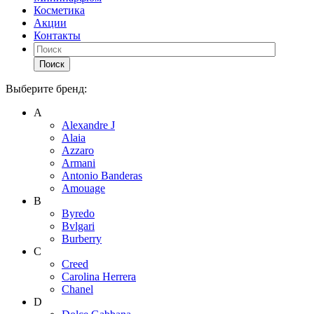
Косметика
Акции
Контакты
Поиск
Выберите бренд:
А
Alexandre J
Alaia
Azzaro
Armani
Antonio Banderas
Amouage
B
Byredo
Bvlgari
Burberry
C
Creed
Carolina Herrera
Chanel
D