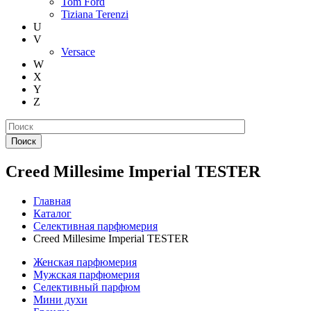
Tom Ford
Tiziana Terenzi
U
V
Versace
W
X
Y
Z
Поиск
Creed Millesime Imperial TESTER
Главная
Каталог
Селективная парфюмерия
Creed Millesime Imperial TESTER
Женская парфюмерия
Мужская парфюмерия
Селективный парфюм
Мини духи