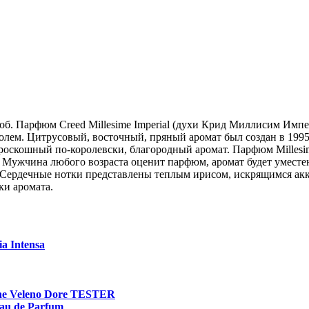
соб. Парфюм Creed Millesime Imperial (духи Крид Миллисим Имп
олем. Цитрусовый, восточный, пряный аромат был создан в 1995
роскошный по-королевски, благородный аромат. Парфюм Millesi
Мужчина любого возраста оценит парфюм, аромат будет уместен
та. Сердечные нотки представлены теплым ирисом, искрящимся ак
ки аромата.
a Intensa
ne Veleno Dore TESTER
eau de Parfum