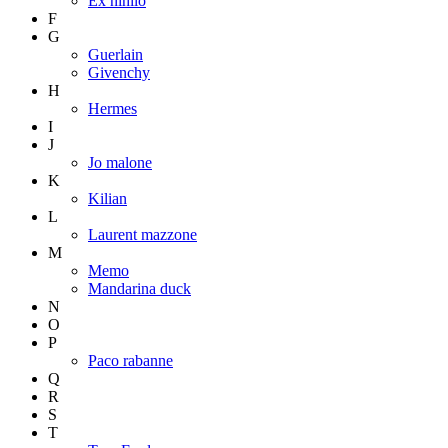
Ex nihilo
F
G
Guerlain
Givenchy
H
Hermes
I
J
Jo malone
K
Kilian
L
Laurent mazzone
M
Memo
Mandarina duck
N
O
P
Paco rabanne
Q
R
S
T