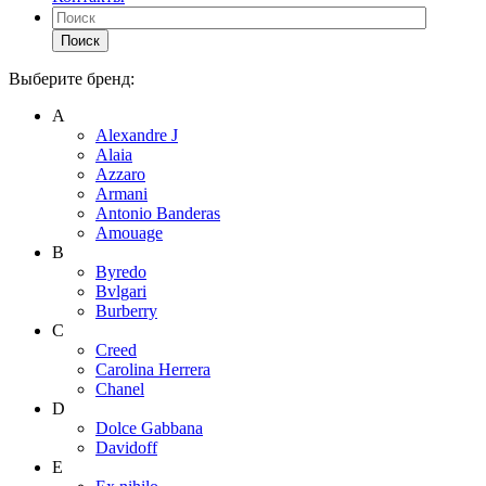
Поиск
Выберите бренд:
А
Alexandre J
Alaia
Azzaro
Armani
Antonio Banderas
Amouage
B
Byredo
Bvlgari
Burberry
C
Creed
Carolina Herrera
Chanel
D
Dolce Gabbana
Davidoff
E