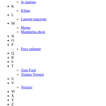
Jo malone
K
Kilian
L
Laurent mazzone
M
Memo
Mandarina duck
N
O
P
Paco rabanne
Q
R
S
T
Tom Ford
Tiziana Terenzi
U
V
Versace
W
X
Y
Z