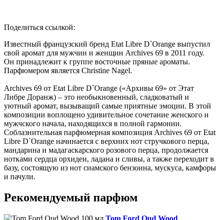
Поделиться ссылкой:
Известный французский бренд Etat Libre D`Orange выпустил
свой аромат для мужчин и женщин Archives 69 в 2011 году.
Он принадлежит к группе восточные пряные ароматы.
Парфюмером является Christine Nagel.
Archives 69 от Etat Libre D`Orange («Архивы 69» от Этат
Либре Доранж) – это необыкновенный, сладковатый и
уютный аромат, вызыващий самые приятные эмоции. В этой
композиции воплощено удивительное сочетание женского и
мужчского начала, находящихся в полной гармонии.
Соблазнительная парфюмерная композиция Archives 69 от Etat
Libre D`Orange начинается с верхних нот стручкового перца,
мандарина и мадагаскарского розового перца, продолжается
нотками сердца орхидеи, ладана и сливы, а также переходит в
базу, состоящую из нот сиамского бензоина, мускуса, камфоры
и пачули.
Рекомендуемый парфюм
Tom Ford Oud Wood