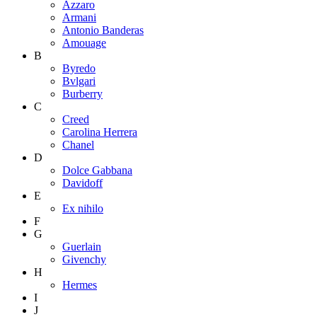
Azzaro
Armani
Antonio Banderas
Amouage
B
Byredo
Bvlgari
Burberry
C
Creed
Carolina Herrera
Chanel
D
Dolce Gabbana
Davidoff
E
Ex nihilo
F
G
Guerlain
Givenchy
H
Hermes
I
J