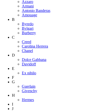
Azzaro
Armani
Antonio Banderas
Amouage
B
Byredo
Bvlgari
Burberry
C
Creed
Carolina Herrera
Chanel
D
Dolce Gabbana
Davidoff
E
Ex nihilo
F
G
Guerlain
Givenchy
H
Hermes
I
J