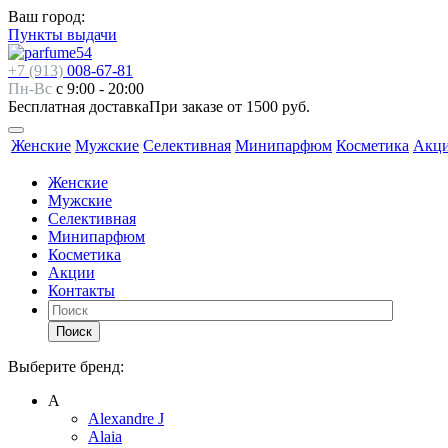
Ваш город:
Пункты выдачи
+7 (913)
008-67-81
Пн-Вс
с 9:00 - 20:00
Бесплатная доставка
При заказе от 1500 руб.
Женские
Мужские
Селективная
Минипарфюм
Косметика
Акц
Женские
Мужские
Селективная
Минипарфюм
Косметика
Акции
Контакты
Поиск
Выберите бренд:
А
Alexandre J
Alaia