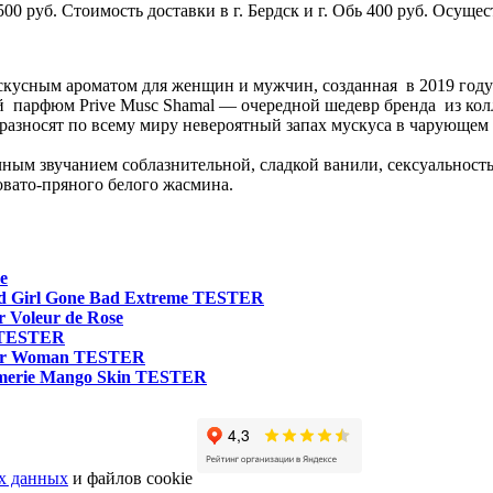
00 руб. Стоимость доставки в г. Бердск и г. Обь 400 руб. Осущес
ускусным ароматом для женщин и мужчин, созданная в 2019 год
 парфюм Prive Musc Shamal — очередной шедевр бренда из кол
 разносят по всему миру невероятный запах мускуса в чарующе
ным звучанием соблазнительной, сладкой ванили, сексуальност
овато-пряного белого жасмина.
e
od Girl Gone Bad Extreme TESTER
r Voleur de Rose
e TESTER
For Woman TESTER
umerie Mango Skin TESTER
х данных
и файлов cookie