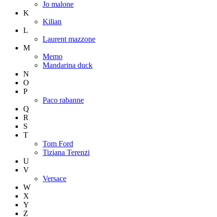
Jo malone
K
Kilian
L
Laurent mazzone
M
Memo
Mandarina duck
N
O
P
Paco rabanne
Q
R
S
T
Tom Ford
Tiziana Terenzi
U
V
Versace
W
X
Y
Z