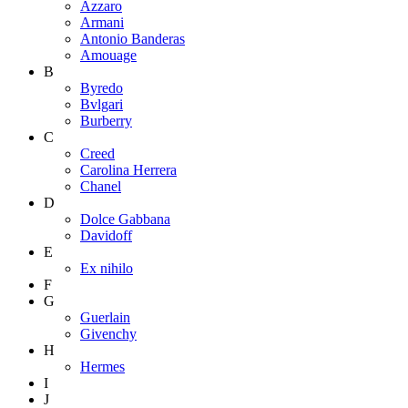
Azzaro
Armani
Antonio Banderas
Amouage
B
Byredo
Bvlgari
Burberry
C
Creed
Carolina Herrera
Chanel
D
Dolce Gabbana
Davidoff
E
Ex nihilo
F
G
Guerlain
Givenchy
H
Hermes
I
J