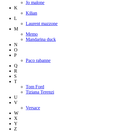
Jo malone
K
Kilian
L
Laurent mazzone
M
Memo
Mandarina duck
N
O
P
Paco rabanne
Q
R
S
T
Tom Ford
Tiziana Terenzi
U
V
Versace
W
X
Y
Z