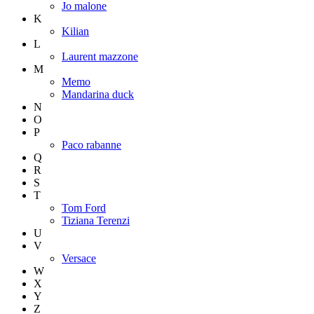
Jo malone
K
Kilian
L
Laurent mazzone
M
Memo
Mandarina duck
N
O
P
Paco rabanne
Q
R
S
T
Tom Ford
Tiziana Terenzi
U
V
Versace
W
X
Y
Z