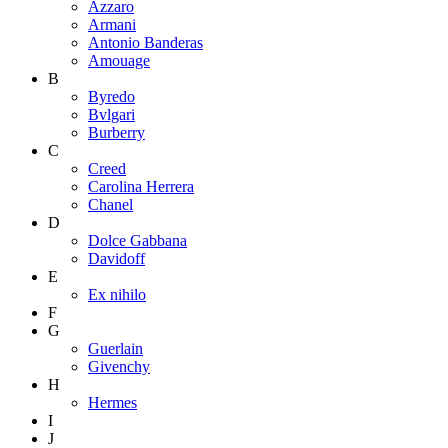
Azzaro
Armani
Antonio Banderas
Amouage
B
Byredo
Bvlgari
Burberry
C
Creed
Carolina Herrera
Chanel
D
Dolce Gabbana
Davidoff
E
Ex nihilo
F
G
Guerlain
Givenchy
H
Hermes
I
J