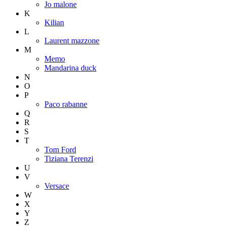
Jo malone
K
Kilian
L
Laurent mazzone
M
Memo
Mandarina duck
N
O
P
Paco rabanne
Q
R
S
T
Tom Ford
Tiziana Terenzi
U
V
Versace
W
X
Y
Z