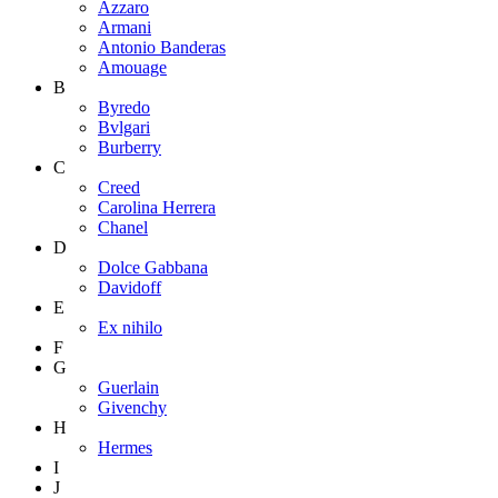
Azzaro
Armani
Antonio Banderas
Amouage
B
Byredo
Bvlgari
Burberry
C
Creed
Carolina Herrera
Chanel
D
Dolce Gabbana
Davidoff
E
Ex nihilo
F
G
Guerlain
Givenchy
H
Hermes
I
J