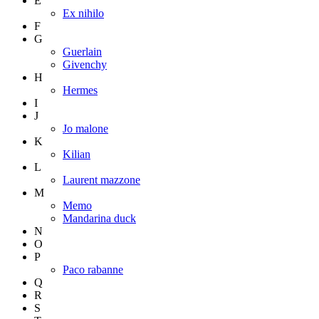
E
Ex nihilo
F
G
Guerlain
Givenchy
H
Hermes
I
J
Jo malone
K
Kilian
L
Laurent mazzone
M
Memo
Mandarina duck
N
O
P
Paco rabanne
Q
R
S