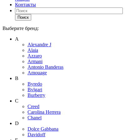
Контакты
Поиск
Выберите бренд:
А
Alexandre J
Alaia
Azzaro
Armani
Antonio Banderas
Amouage
B
Byredo
Bvlgari
Burberry
C
Creed
Carolina Herrera
Chanel
D
Dolce Gabbana
Davidoff