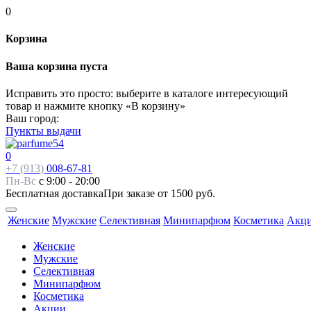
0
Корзина
Ваша корзина пуста
Исправить это просто: выберите в каталоге интересующий
товар и нажмите кнопку «В корзину»
Ваш город:
Пункты выдачи
0
+7 (913)
008-67-81
Пн-Вс
с 9:00 - 20:00
Бесплатная доставка
При заказе от 1500 руб.
Женские
Мужские
Селективная
Минипарфюм
Косметика
Акц
Женские
Мужские
Селективная
Минипарфюм
Косметика
Акции