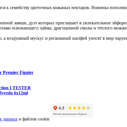
осится к семейству цветочных кожаных нектаров. Новинка попол
венной замши, дуэт которых приглашает в увлекательное эйфор
нотами освежающего лайма, драгоценной смолы и тёплого можже
о, а воздушный мускус и роскошный шалфей уносят в мир чарую
r Premier Figuier
ection I TESTER
Byredo 6x12ml
х данных
и файлов cookie