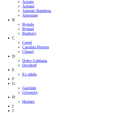
Azzaro
Armani
Antonio Banderas
Amouage
B
Byredo
Bvlgari
Burberry
C
Creed
Carolina Herrera
Chanel
D
Dolce Gabbana
Davidoff
E
Ex nihilo
F
G
Guerlain
Givenchy
H
Hermes
I
J