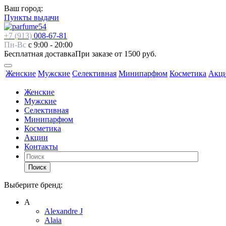
Ваш город:
Пункты выдачи
+7 (913)
008-67-81
Пн-Вс
с 9:00 - 20:00
Бесплатная доставка
При заказе от 1500 руб.
Женские
Мужские
Селективная
Минипарфюм
Косметика
Акц
Женские
Мужские
Селективная
Минипарфюм
Косметика
Акции
Контакты
Поиск
Выберите бренд:
А
Alexandre J
Alaia