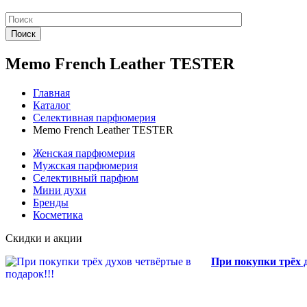
Поиск
Memo French Leather TESTER
Главная
Каталог
Селективная парфюмерия
Memo French Leather TESTER
Женская парфюмерия
Мужская парфюмерия
Селективный парфюм
Мини духи
Бренды
Косметика
Скидки и акции
При покупки трёх д