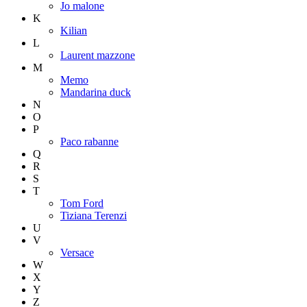
Jo malone
K
Kilian
L
Laurent mazzone
M
Memo
Mandarina duck
N
O
P
Paco rabanne
Q
R
S
T
Tom Ford
Tiziana Terenzi
U
V
Versace
W
X
Y
Z