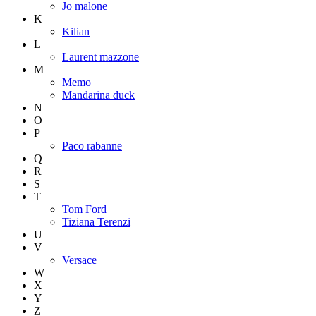
Jo malone
K
Kilian
L
Laurent mazzone
M
Memo
Mandarina duck
N
O
P
Paco rabanne
Q
R
S
T
Tom Ford
Tiziana Terenzi
U
V
Versace
W
X
Y
Z