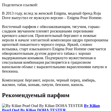
Поделиться ссылкой:
В 2013 году, вслед за женской Enigma, модный бренд Roja
Dove выпустил ее мужскую версию – Enigma Pour Homme.
Восточный парфюм с обволакивающим, тягучим, горько-
сладким звучанием пленяет роскошными переливами
крепкого алкоголя. Пронзительный бергамот и нежные
нероли в начале элегантной композиции щедро припорошены
щепоткой пикантного черного перца. Яркий, словно
вспышка, старт изысканного Enigma Pour Homme смягчается
обворожительным дуэтом дорогого табака с хорошо
выдержанным коньяком. Подчеркнуто мужественная и
сексуальная комбинация растворяется в грациозном
ванильном облаке с выразительными вкраплениями пачули и
бензоина.
Композиция: бергамот, нероли, черный перец, имбирь,
жасмин, табак, коньяк, пачули, бензоин, ваниль.
Рекомендуемый парфюм
By Kilian
Pearl Oud By Kilian DOHA TESTER