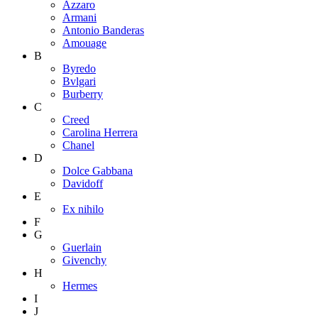
Azzaro
Armani
Antonio Banderas
Amouage
B
Byredo
Bvlgari
Burberry
C
Creed
Carolina Herrera
Chanel
D
Dolce Gabbana
Davidoff
E
Ex nihilo
F
G
Guerlain
Givenchy
H
Hermes
I
J