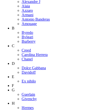
Alexandre J
Alaia
Azzaro
Armani
Antonio Banderas
Amouage
B
Byredo
Bvlgari
Burberry
C
Creed
Carolina Herrera
Chanel
D
Dolce Gabbana
Davidoff
E
Ex nihilo
F
G
Guerlain
Givenchy
H
Hermes