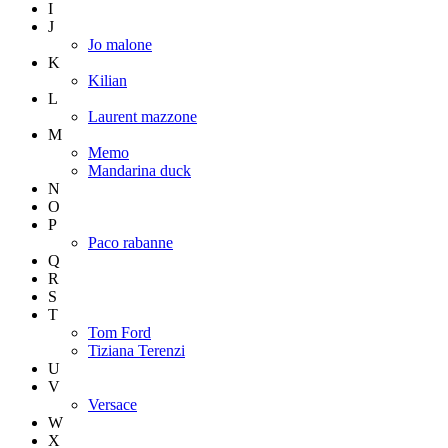
I
J
Jo malone
K
Kilian
L
Laurent mazzone
M
Memo
Mandarina duck
N
O
P
Paco rabanne
Q
R
S
T
Tom Ford
Tiziana Terenzi
U
V
Versace
W
X