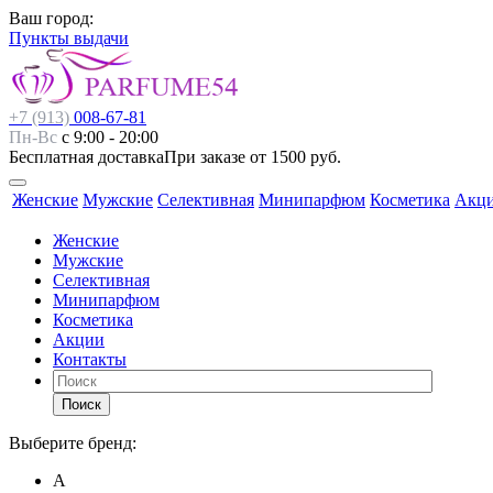
Ваш город:
Пункты выдачи
+7 (913)
008-67-81
Пн-Вс
с 9:00 - 20:00
Бесплатная доставка
При заказе от 1500 руб.
Женские
Мужские
Селективная
Минипарфюм
Косметика
Акц
Женские
Мужские
Селективная
Минипарфюм
Косметика
Акции
Контакты
Поиск
Выберите бренд:
А