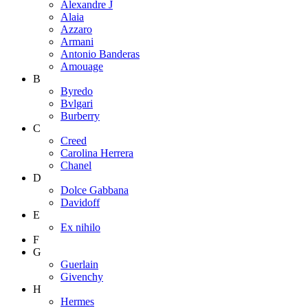
Alexandre J
Alaia
Azzaro
Armani
Antonio Banderas
Amouage
B
Byredo
Bvlgari
Burberry
C
Creed
Carolina Herrera
Chanel
D
Dolce Gabbana
Davidoff
E
Ex nihilo
F
G
Guerlain
Givenchy
H
Hermes