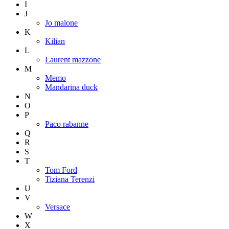
I
J
Jo malone
K
Kilian
L
Laurent mazzone
M
Memo
Mandarina duck
N
O
P
Paco rabanne
Q
R
S
T
Tom Ford
Tiziana Terenzi
U
V
Versace
W
X