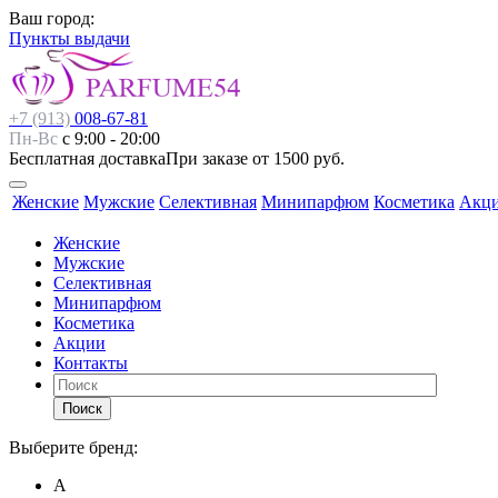
Ваш город:
Пункты выдачи
+7 (913)
008-67-81
Пн-Вс
с 9:00 - 20:00
Бесплатная доставка
При заказе от 1500 руб.
Женские
Мужские
Селективная
Минипарфюм
Косметика
Акц
Женские
Мужские
Селективная
Минипарфюм
Косметика
Акции
Контакты
Поиск
Выберите бренд:
А