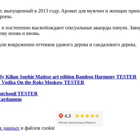
ат, выпущенный в 2013 году. Аромат для мужчин и женщин при
ороны.
 и постепенно высвобождают сексуальные аккорды пачули. Зав
ему вновь и вновь.
чули вокружении оттенков удового дерева и сандалового дерева.
By Kilian Sophie Matisse art edition Bamboo Harmony TESTER
an Vodka On the Roks Moskow TESTER
Patchouli TESTER
 Cardamom
х данных
и файлов cookie