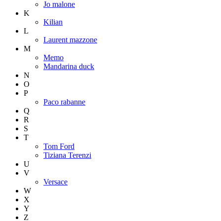
Jo malone
K
Kilian
L
Laurent mazzone
M
Memo
Mandarina duck
N
O
P
Paco rabanne
Q
R
S
T
Tom Ford
Tiziana Terenzi
U
V
Versace
W
X
Y
Z