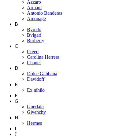
Azzaro
Armani
Antonio Banderas
Amouage
B
Byredo
Bvlgari
Burberry
C
Creed
Carolina Herrera
Chanel
D
Dolce Gabbana
Davidoff
E
Ex nihilo
F
G
Guerlain
Givenchy
H
Hermes
I
J