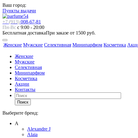
Ваш город:
Пункты выдачи
+7 (913)
008-67-81
Пн-Вс
с 9:00 - 20:00
Бесплатная доставка
При заказе от 1500 руб.
Женские
Мужские
Селективная
Минипарфюм
Косметика
Акц
Женские
Мужские
Селективная
Минипарфюм
Косметика
Акции
Контакты
Поиск
Выберите бренд:
А
Alexandre J
Alaia