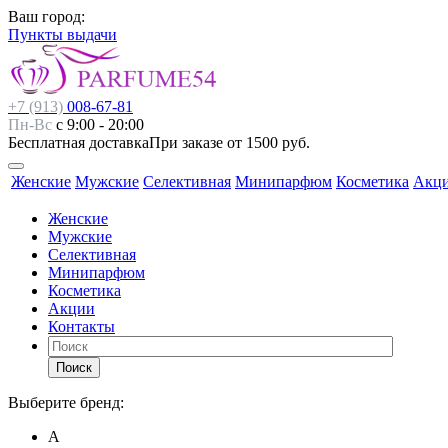
Ваш город:
Пункты выдачи
+7 (913)
008-67-81
Пн-Вс
с 9:00 - 20:00
Бесплатная доставка
При заказе от 1500 руб.
Женские
Мужские
Селективная
Минипарфюм
Косметика
Акц
Женские
Мужские
Селективная
Минипарфюм
Косметика
Акции
Контакты
Поиск
Выберите бренд:
А