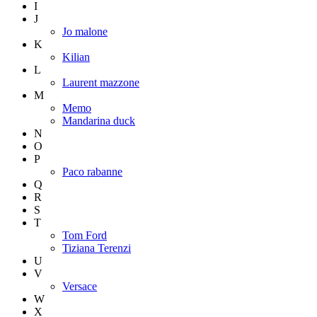
I
J
Jo malone
K
Kilian
L
Laurent mazzone
M
Memo
Mandarina duck
N
O
P
Paco rabanne
Q
R
S
T
Tom Ford
Tiziana Terenzi
U
V
Versace
W
X