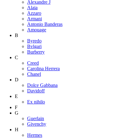
Alexandre J
Alaia
Azzaro
Armani
Antonio Banderas
Amouage
B
Byredo
Bvlgari
Burberry
C
Creed
Carolina Herrera
Chanel
D
Dolce Gabbana
Davidoff
E
Ex nihilo
F
G
Guerlain
Givenchy
H
Hermes