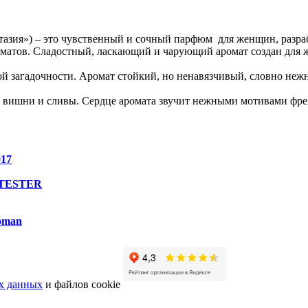
антазия») – это чувственный и сочный парфюм для женщин, разра
оматов. Сладостный, ласкающий и чарующий аромат создан для 
ой загадочности. Аромат стойкий, но ненавязчивый, словно неж
ми вишни и сливы. Сердце аромата звучит нежными мотивами фре
017
h TESTER
oman
х данных
и файлов cookie