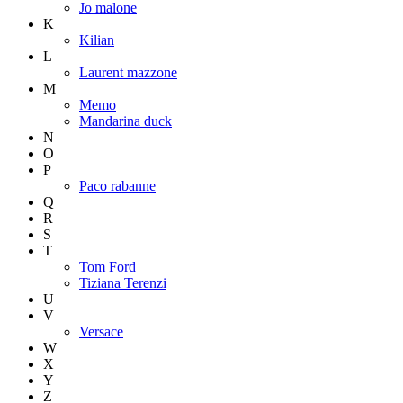
Jo malone
K
Kilian
L
Laurent mazzone
M
Memo
Mandarina duck
N
O
P
Paco rabanne
Q
R
S
T
Tom Ford
Tiziana Terenzi
U
V
Versace
W
X
Y
Z