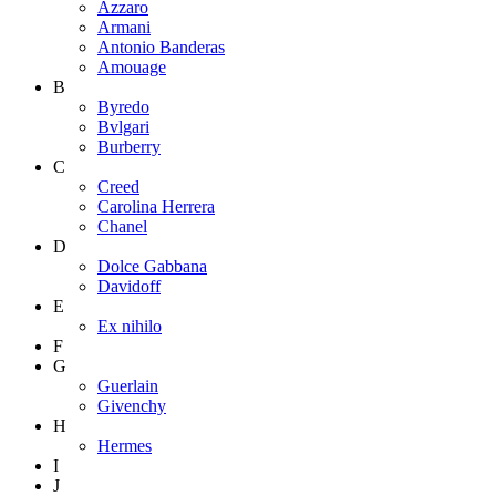
Azzaro
Armani
Antonio Banderas
Amouage
B
Byredo
Bvlgari
Burberry
C
Creed
Carolina Herrera
Chanel
D
Dolce Gabbana
Davidoff
E
Ex nihilo
F
G
Guerlain
Givenchy
H
Hermes
I
J