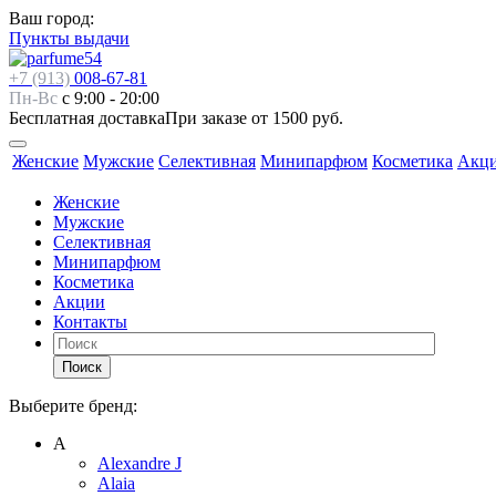
Ваш город:
Пункты выдачи
+7 (913)
008-67-81
Пн-Вс
с 9:00 - 20:00
Бесплатная доставка
При заказе от 1500 руб.
Женские
Мужские
Селективная
Минипарфюм
Косметика
Акц
Женские
Мужские
Селективная
Минипарфюм
Косметика
Акции
Контакты
Поиск
Выберите бренд:
А
Alexandre J
Alaia