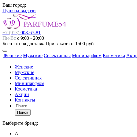
Ваш город:
Пункты выдачи
+7 (913)
008-67-81
Пн-Вс
с 9:00 - 20:00
Бесплатная доставка
При заказе от 1500 руб.
Женские
Мужские
Селективная
Минипарфюм
Косметика
Акц
Женские
Мужские
Селективная
Минипарфюм
Косметика
Акции
Контакты
Поиск
Выберите бренд:
А