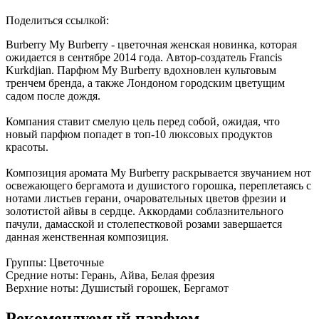
Поделиться ссылкой:
Burberry My Burberry - цветочная женская новинка, которая
ожидается в сентябре 2014 года. Автор-создатель Francis
Kurkdjian. Парфюм My Burberry вдохновлен культовым
тренчем бренда, а также Лондоном городским цветущим
садом после дождя.
Компания ставит смелую цель перед собой, ожидая, что
новый парфюм попадет в топ-10 люксовых продуктов
красоты.
Композиция аромата My Burberry раскрывается звучанием нот
освежающего бергамота и душистого горошка, переплетаясь с
нотами листьев герани, очаровательных цветов фрезии и
золотистой айвы в сердце. Аккордами соблазнительного
пачули, дамасской и столепестковой розами завершается
данная женственная композиция.
Группы: Цветочные
Средние ноты: Герань, Айва, Белая фрезия
Верхние ноты: Душистый горошек, Бергамот
Рекомендуемый парфюм