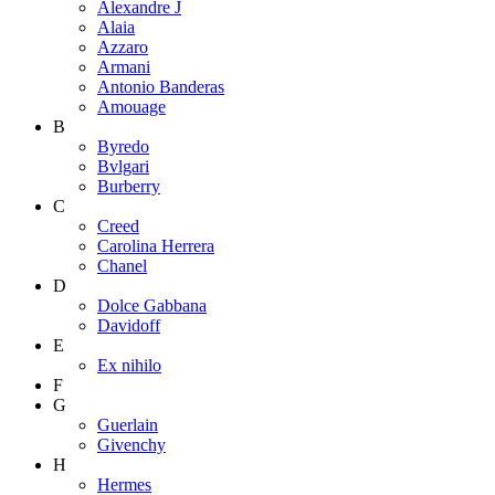
Alexandre J
Alaia
Azzaro
Armani
Antonio Banderas
Amouage
B
Byredo
Bvlgari
Burberry
C
Creed
Carolina Herrera
Chanel
D
Dolce Gabbana
Davidoff
E
Ex nihilo
F
G
Guerlain
Givenchy
H
Hermes