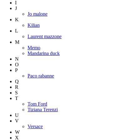
I
J
Jo malone
K
Kilian
L
Laurent mazzone
M
Memo
Mandarina duck
N
O
P
Paco rabanne
Q
R
S
T
Tom Ford
Tiziana Terenzi
U
V
Versace
W
X