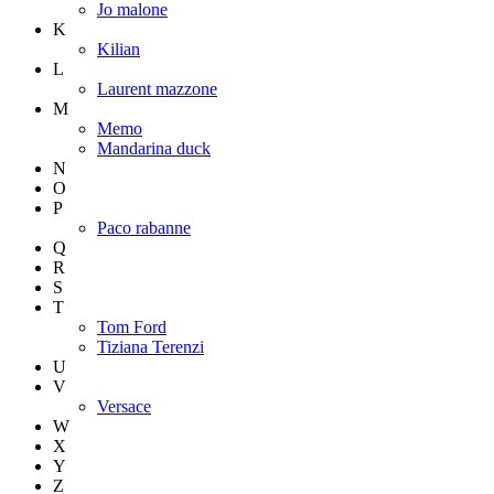
Jo malone
K
Kilian
L
Laurent mazzone
M
Memo
Mandarina duck
N
O
P
Paco rabanne
Q
R
S
T
Tom Ford
Tiziana Terenzi
U
V
Versace
W
X
Y
Z