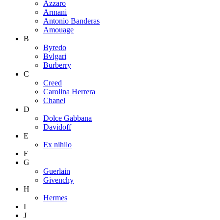
Azzaro
Armani
Antonio Banderas
Amouage
B
Byredo
Bvlgari
Burberry
C
Creed
Carolina Herrera
Chanel
D
Dolce Gabbana
Davidoff
E
Ex nihilo
F
G
Guerlain
Givenchy
H
Hermes
I
J