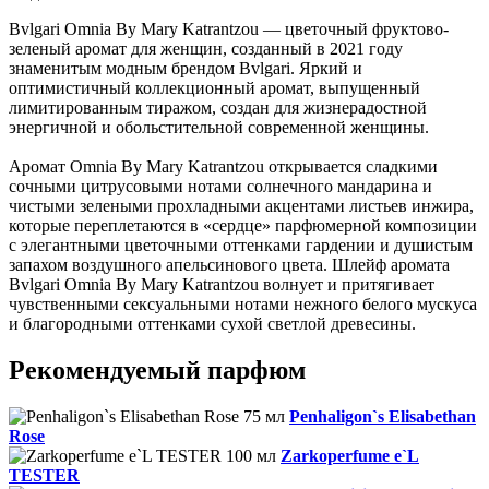
Bvlgari Omnia By Mary Katrantzou — цветочный фруктово-
зеленый аромат для женщин, созданный в 2021 году
знаменитым модным брендом Bvlgari. Яркий и
оптимистичный коллекционный аромат, выпущенный
лимитированным тиражом, создан для жизнерадостной
энергичной и обольстительной современной женщины.
Аромат Omnia By Mary Katrantzou открывается сладкими
сочными цитрусовыми нотами солнечного мандарина и
чистыми зелеными прохладными акцентами листьев инжира,
которые переплетаются в «сердце» парфюмерной композиции
с элегантными цветочными оттенками гардении и душистым
запахом воздушного апельсинового цвета. Шлейф аромата
Bvlgari Omnia By Mary Katrantzou волнует и притягивает
чувственными сексуальными нотами нежного белого мускуса
и благородными оттенками сухой светлой древесины.
Рекомендуемый парфюм
Penhaligon`s Elisabethan
Rose
Zarkoperfume e`L
TESTER