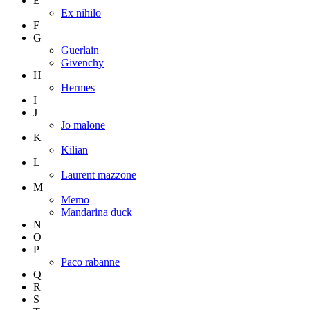
E
Ex nihilo
F
G
Guerlain
Givenchy
H
Hermes
I
J
Jo malone
K
Kilian
L
Laurent mazzone
M
Memo
Mandarina duck
N
O
P
Paco rabanne
Q
R
S