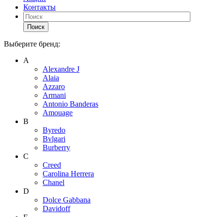
Контакты
Поиск
Выберите бренд:
А
Alexandre J
Alaia
Azzaro
Armani
Antonio Banderas
Amouage
B
Byredo
Bvlgari
Burberry
C
Creed
Carolina Herrera
Chanel
D
Dolce Gabbana
Davidoff