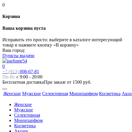
0
Корзина
Ваша корзина пуста
Исправить это просто: выберите в каталоге интересующий
товар и нажмите кнопку «В корзину»
Ваш город:
Пункты выдачи
0
+7 (913)
008-67-81
Пн-Вс
с 9:00 - 20:00
Бесплатная доставка
При заказе от 1500 руб.
Женские
Мужские
Селективная
Минипарфюм
Косметика
Акц
Женские
Мужские
Селективная
Минипарфюм
Косметика
Акции