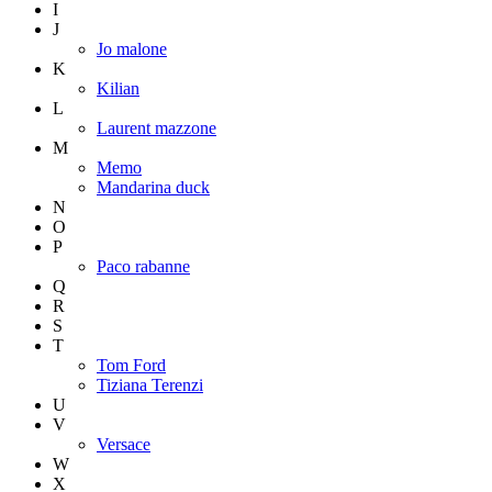
I
J
Jo malone
K
Kilian
L
Laurent mazzone
M
Memo
Mandarina duck
N
O
P
Paco rabanne
Q
R
S
T
Tom Ford
Tiziana Terenzi
U
V
Versace
W
X