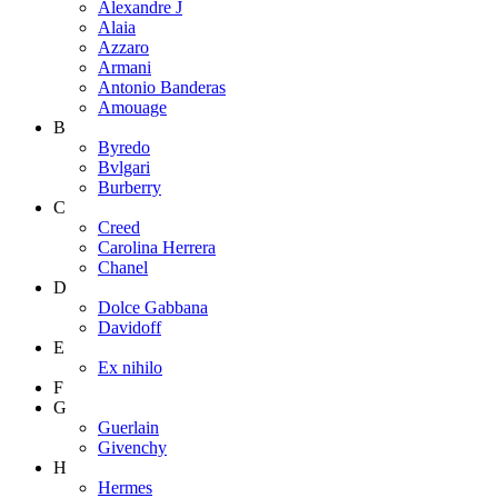
Alexandre J
Alaia
Azzaro
Armani
Antonio Banderas
Amouage
B
Byredo
Bvlgari
Burberry
C
Creed
Carolina Herrera
Chanel
D
Dolce Gabbana
Davidoff
E
Ex nihilo
F
G
Guerlain
Givenchy
H
Hermes