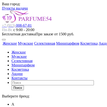
Ваш город:
Пункты выдачи
+7 (913)
008-67-81
Пн-Вс
с 9:00 - 20:00
Бесплатная доставка
При заказе от 1500 руб.
Женские
Мужские
Селективная
Минипарфюм
Косметика
Акц
Женские
Мужские
Селективная
Минипарфюм
Косметика
Акции
Контакты
Поиск
Выберите бренд:
А