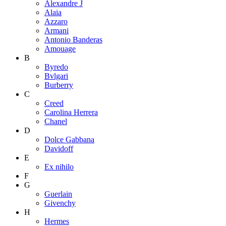
Alexandre J
Alaia
Azzaro
Armani
Antonio Banderas
Amouage
B
Byredo
Bvlgari
Burberry
C
Creed
Carolina Herrera
Chanel
D
Dolce Gabbana
Davidoff
E
Ex nihilo
F
G
Guerlain
Givenchy
H
Hermes