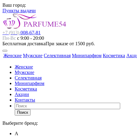
Ваш город:
Пункты выдачи
+7 (913)
008-67-81
Пн-Вс
с 9:00 - 20:00
Бесплатная доставка
При заказе от 1500 руб.
Женские
Мужские
Селективная
Минипарфюм
Косметика
Акц
Женские
Мужские
Селективная
Минипарфюм
Косметика
Акции
Контакты
Поиск
Выберите бренд:
А