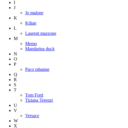
I
J
Jo malone
K
Kilian
L
Laurent mazzone
M
Memo
Mandarina duck
N
O
P
Paco rabanne
Q
R
S
T
Tom Ford
Tiziana Terenzi
U
V
Versace
W
X