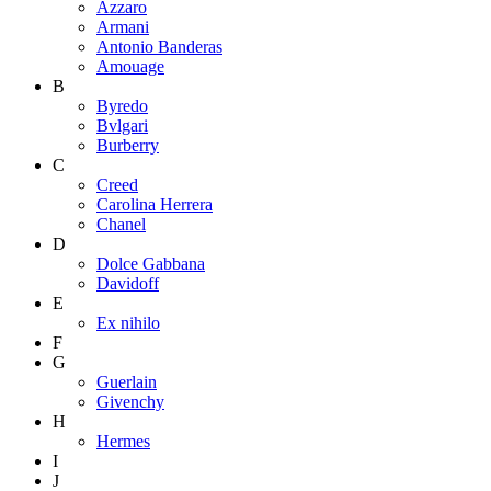
Azzaro
Armani
Antonio Banderas
Amouage
B
Byredo
Bvlgari
Burberry
C
Creed
Carolina Herrera
Chanel
D
Dolce Gabbana
Davidoff
E
Ex nihilo
F
G
Guerlain
Givenchy
H
Hermes
I
J