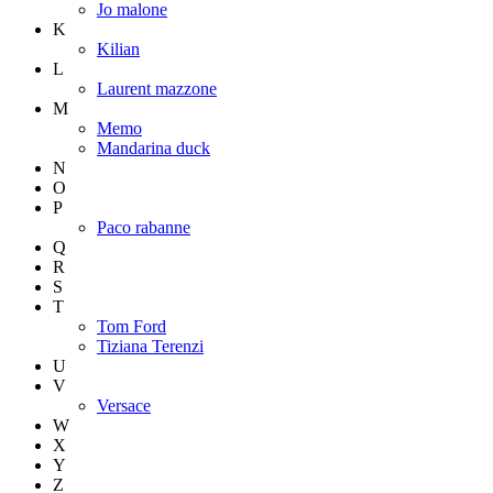
Jo malone
K
Kilian
L
Laurent mazzone
M
Memo
Mandarina duck
N
O
P
Paco rabanne
Q
R
S
T
Tom Ford
Tiziana Terenzi
U
V
Versace
W
X
Y
Z