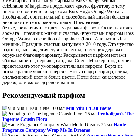
Лимитированный выпуск аромата Boss Orange Woman
celebration of happiness продолжает яркую, фруктовую тему
цветочно-восточного парфюма Boss Hugo Orange Woman.
Необычный, оригинальный и своеобразный дизайн флакона
не оставит никого равнодушным. Прекрасные,
белые, романтичные цветы украшают флакон. Основная идея
аромата – праздник жизни и счастье. Фруктовый парфюм Boss
Orange Woman celebration of happiness (Босс. Апельсин. Для
женщин. Праздник счастья) выпущен в 2010 году. Это чувство
радости, наслаждения, чувство весны, цветущих деревьев
окружает благодаря аромату. Раскрывается парфюм нотами
яблока, корицы, персика, сандала. Сиена Миллер продолжает
представлять этот умопомрачительный парфюм. Верхние
ноты: красное яблоко и персик. Ноты сердца: корица, слива,
апельсиновый цвет и белые цветы. Ноты базы: сандаловое
дерево, оливковое дерево и ваниль.
Рекомендуемый парфюм
Miu Miu L'Eau Bleue
Penhaligon`s The
Ingenue Cousin Flora
Haute
Fragrance Company Wrap Me In Dreams
Amouage Honour For