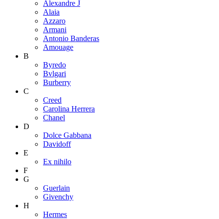
Alexandre J
Alaia
Azzaro
Armani
Antonio Banderas
Amouage
B
Byredo
Bvlgari
Burberry
C
Creed
Carolina Herrera
Chanel
D
Dolce Gabbana
Davidoff
E
Ex nihilo
F
G
Guerlain
Givenchy
H
Hermes