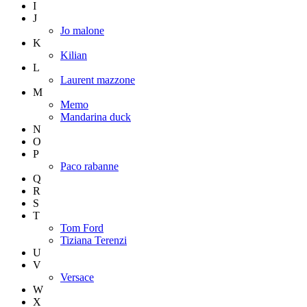
I
J
Jo malone
K
Kilian
L
Laurent mazzone
M
Memo
Mandarina duck
N
O
P
Paco rabanne
Q
R
S
T
Tom Ford
Tiziana Terenzi
U
V
Versace
W
X