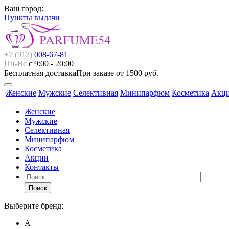
Ваш город:
Пункты выдачи
+7 (913)
008-67-81
Пн-Вс
с 9:00 - 20:00
Бесплатная доставка
При заказе от 1500 руб.
Женские
Мужские
Селективная
Минипарфюм
Косметика
Акц
Женские
Мужские
Селективная
Минипарфюм
Косметика
Акции
Контакты
Поиск
Выберите бренд:
А