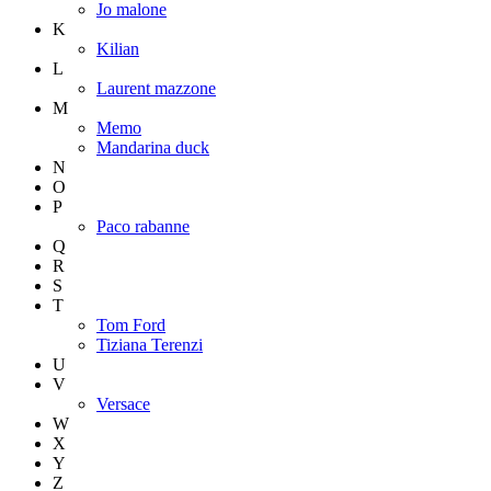
Jo malone
K
Kilian
L
Laurent mazzone
M
Memo
Mandarina duck
N
O
P
Paco rabanne
Q
R
S
T
Tom Ford
Tiziana Terenzi
U
V
Versace
W
X
Y
Z