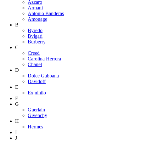
Azzaro
Armani
Antonio Banderas
Amouage
B
Byredo
Bvlgari
Burberry
C
Creed
Carolina Herrera
Chanel
D
Dolce Gabbana
Davidoff
E
Ex nihilo
F
G
Guerlain
Givenchy
H
Hermes
I
J