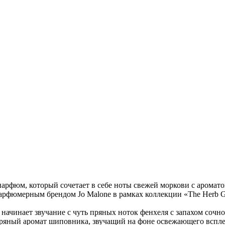
 парфюм, который сочетает в себе ноты свежей моркови с арома
арфюмерным брендом Jo Malone в рамках коллекции «The Herb 
начинает звучание с чуть пряных ноток фенхеля с запахом сочн
пряный аромат шиповника, звучащий на фоне освежающего вспле