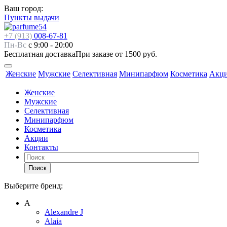
Ваш город:
Пункты выдачи
+7 (913)
008-67-81
Пн-Вс
с 9:00 - 20:00
Бесплатная доставка
При заказе от 1500 руб.
Женские
Мужские
Селективная
Минипарфюм
Косметика
Акц
Женские
Мужские
Селективная
Минипарфюм
Косметика
Акции
Контакты
Поиск
Выберите бренд:
А
Alexandre J
Alaia