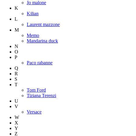
Jo malone
K
Kilian
L
Laurent mazzone
M
Memo
Mandarina duck
N
O
P
Paco rabanne
Q
R
S
T
Tom Ford
Tiziana Terenzi
U
V
Versace
W
X
Y
Z