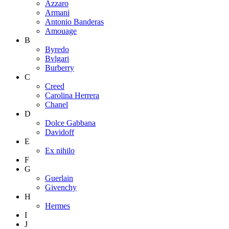
Azzaro
Armani
Antonio Banderas
Amouage
B
Byredo
Bvlgari
Burberry
C
Creed
Carolina Herrera
Chanel
D
Dolce Gabbana
Davidoff
E
Ex nihilo
F
G
Guerlain
Givenchy
H
Hermes
I
J