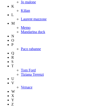
Jo malone
K
Kilian
L
Laurent mazzone
M
Memo
Mandarina duck
N
O
P
Paco rabanne
Q
R
S
T
Tom Ford
Tiziana Terenzi
U
V
Versace
W
X
Y
Z