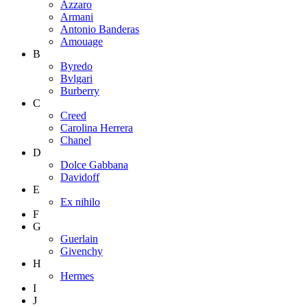
Azzaro
Armani
Antonio Banderas
Amouage
B
Byredo
Bvlgari
Burberry
C
Creed
Carolina Herrera
Chanel
D
Dolce Gabbana
Davidoff
E
Ex nihilo
F
G
Guerlain
Givenchy
H
Hermes
I
J