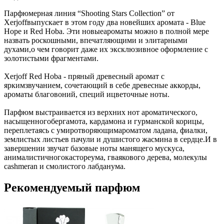
Парфюмерная линия “Shooting Stars Collection” от
Xerjoffвыпускает в этом году два новейших аромата - Blue
Hope и Red Hoba. Эти новыеароматы можно в полной мере
назвать роскошными, впечатляющими и элитарными
духами,о чем говорит даже их эксклюзивное оформление с
золотистыми фрагментами.
Xerjoff Red Hoba - пряный древесный аромат с
яркимзвучанием, сочетающий в себе древесные аккорды,
ароматы благовоний, специй ицветочные ноты.
Парфюм выстраивается из верхних нот ароматического,
насыщенногобергамота, кардамона и гурманской корицы,
переплетаясь с умиротворяющимароматом ладана, фиалки,
землистых листьев пачули и душистого жасмина в сердце.И в
завершении звучат базовые ноты манящего мускуса,
анималистичногокастореума, гваякового дерева, молекулы
cashmeran и смолистого лабданума.
Рекомендуемый парфюм