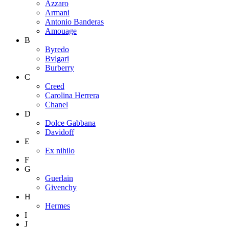
Azzaro
Armani
Antonio Banderas
Amouage
B
Byredo
Bvlgari
Burberry
C
Creed
Carolina Herrera
Chanel
D
Dolce Gabbana
Davidoff
E
Ex nihilo
F
G
Guerlain
Givenchy
H
Hermes
I
J