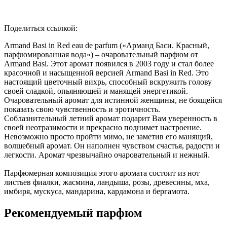
Поделиться ссылкой:
Armand Basi in Red eau de parfum («Арманд Баси. Красный,
парфюмированная вода») – очаровательный парфюм от
Armand Basi. Этот аромат появился в 2003 году и стал более
красочной и насыщенной версией Armand Basi in Red. Это
настоящий цветочный вихрь, способный вскружить голову
своей сладкой, опьяняющей и манящей энергетикой.
Очаровательный аромат для истинной женщины, не боящейся
показать свою чувственность и эротичность.
Соблазнительный летний аромат подарит Вам уверенность в
своей неотразимости и прекрасно поднимет настроение.
Невозможно просто пройти мимо, не заметив его манящий,
волшебный аромат. Он наполнен чувством счастья, радости и
легкости. Аромат чрезвычайно очаровательный и нежный.
Парфюмерная композиция этого аромата состоит из нот
листьев фиалки, жасмина, ландыша, розы, древесины, мха,
имбиря, мускуса, мандарина, кардамона и бергамота.
Рекомендуемый парфюм