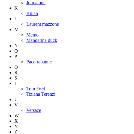
Jo malone
K
Kilian
L
Laurent mazzone
M
Memo
Mandarina duck
N
O
P
Paco rabanne
Q
R
S
T
Tom Ford
Tiziana Terenzi
U
V
Versace
W
X
Y
Z